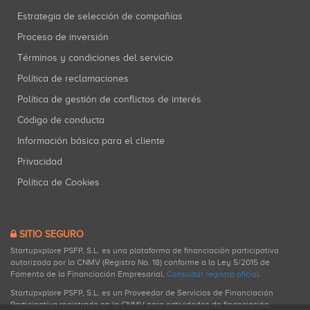
Estrategia de selección de compañías
Proceso de inversión
Términos y condiciones del servicio
Política de reclamaciones
Política de gestión de conflictos de interés
Código de conducta
Información básica para el cliente
Privacidad
Política de Cookies
SITIO SEGURO
Startupxplore PSFP, S.L. es una plataforma de financiación participativa
autorizada por la CNMV (Registro No. 18) conforme a la Ley 5/2015 de
Fomento de la Financiación Empresarial.
Consultar registro oficial
.
Startupxplore PSFP, S.L. es un Proveedor de Servicios de Financiación
Participativa registrado en la CNMV para actividades de financiación