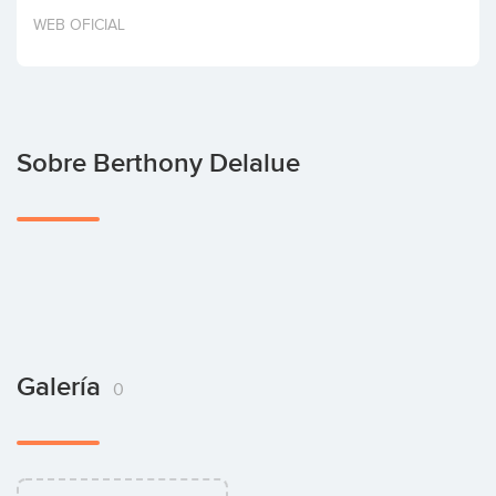
Invertir
WEB OFICIAL
Sobre Berthony Delalue
Galería
0