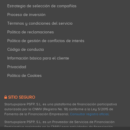
Estrategia de selección de compañías
Proceso de inversión
Términos y condiciones del servicio
Política de reclamaciones
Política de gestión de conflictos de interés
Código de conducta
Información básica para el cliente
Privacidad
Política de Cookies
SITIO SEGURO
Startupxplore PSFP, S.L. es una plataforma de financiación participativa
autorizada por la CNMV (Registro No. 18) conforme a la Ley 5/2015 de
Fomento de la Financiación Empresarial.
Consultar registro oficial
.
Startupxplore PSFP, S.L. es un Proveedor de Servicios de Financiación
Participativa registrado en la CNMV para actividades de financiación