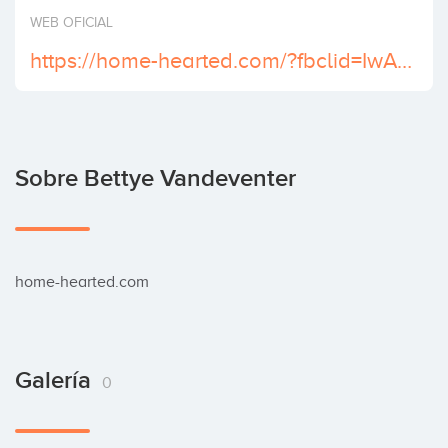
Invertir
WEB OFICIAL
https://home-hearted.com/?fbclid=IwAR1eK3uWJdbHb-IA8JRFC1e-aQ7Fvg4JcR7aR_lZjhjj4nutyPI7AP63im8
Sobre Bettye Vandeventer
home-hearted.com
Galería
0