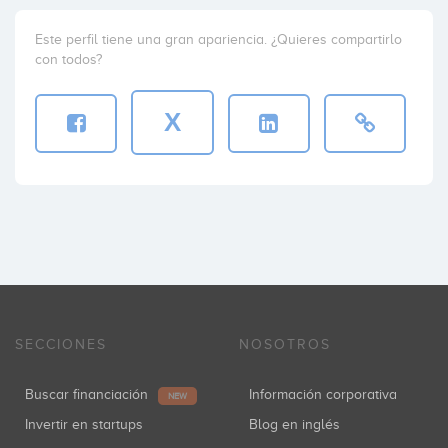
Este perfil tiene una gran apariencia. ¿Quieres compartirlo
con todos?
X
SECCIONES
NOSOTROS
Buscar financiación
Información corporativa
NEW
Invertir en startups
Blog en inglés