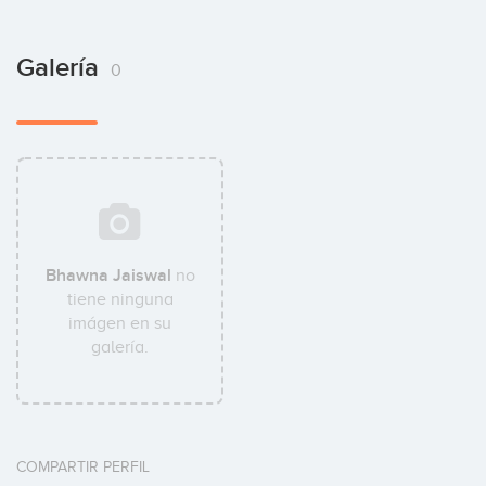
Galería
0
Bhawna Jaiswal
no
tiene ninguna
imágen en su
galería.
COMPARTIR PERFIL