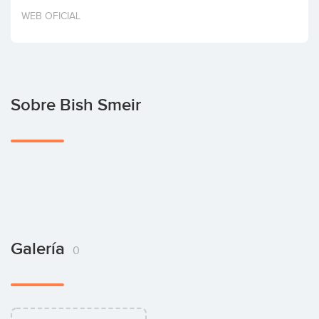
Invertir
WEB OFICIAL
Sobre Bish Smeir
Galería
0