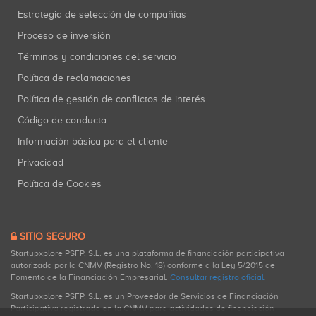
Estrategia de selección de compañías
Proceso de inversión
Términos y condiciones del servicio
Política de reclamaciones
Política de gestión de conflictos de interés
Código de conducta
Información básica para el cliente
Privacidad
Política de Cookies
SITIO SEGURO
Startupxplore PSFP, S.L. es una plataforma de financiación participativa
autorizada por la CNMV (Registro No. 18) conforme a la Ley 5/2015 de
Fomento de la Financiación Empresarial.
Consultar registro oficial
.
Startupxplore PSFP, S.L. es un Proveedor de Servicios de Financiación
Participativa registrado en la CNMV para actividades de financiación