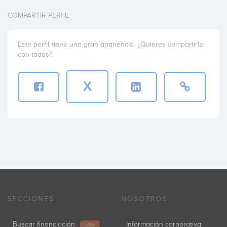
COMPARTIR PERFIL
Este perfil tiene una gran apariencia. ¿Quieres compartirlo
con todos?
X
SECCIONES
NOSOTROS
Buscar financiación
Información corporativa
NEW