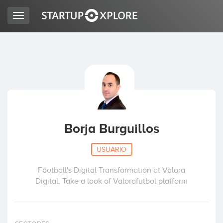
Toggle
navigation
BUSCO FINANCIACIÓN
REGISTRO
ACCESO
Borja Burguillos
USUARIO
Football's Digital Transformation at Valora
Digital. Take a look of Valorafutbol platform
Inicio