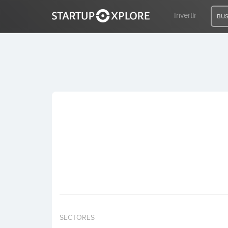
Invertir
BUS
BUSCO FINANCIACIÓN
REGISTRO
ACCESO
Inicio
Invertir
SECTORES