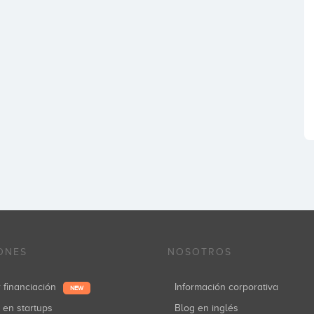
ONES
NOSOTROS
r financiación
Información corporativa
NEW
r en startups
Blog en inglés