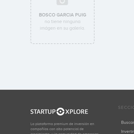
BOSCO GARCIA PUIG
no tiene ninguna
imágen en su galería.
SECCI
Busca
La plataforma premium de inversión en
compañías con alto potencial de
Inverti