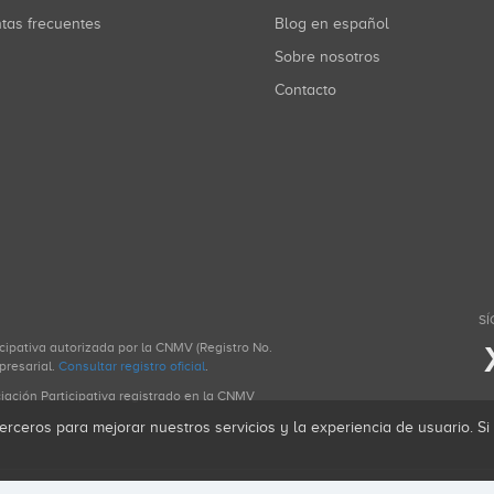
ntas frecuentes
Blog en español
Sobre nosotros
Contacto
SÍ
icipativa autorizada por la CNMV (Registro No.
presarial.
Consultar registro oficial
.
ciación Participativa registrado en la CNMV
erceros para mejorar nuestros servicios y la experiencia de usuario. S