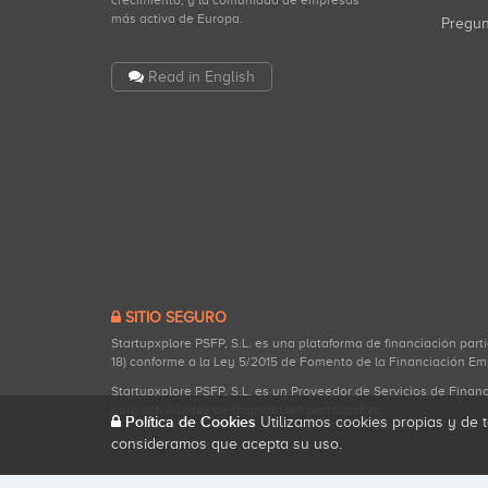
crecimiento, y la comunidad de empresas
más activa de Europa.
Pregu
Read in English
SITIO SEGURO
Startupxplore PSFP, S.L. es una plataforma de financiación part
18) conforme a la Ley 5/2015 de Fomento de la Financiación Em
Startupxplore PSFP, S.L. es un Proveedor de Servicios de Finan
para actividades de financiación participativa.
Política de Cookies
Utilizamos cookies propias y de t
consideramos que acepta su uso.