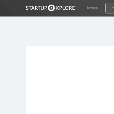
Invertir
BUS
BUSCO FINANCIACIÓN
REGISTRO
ACCESO
Inicio
Invertir