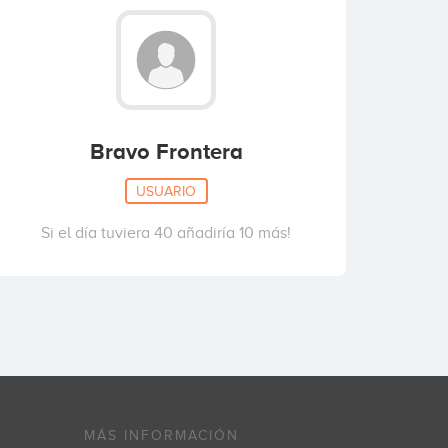
Bravo Frontera
USUARIO
Si el día tuviera 40 añadiría 10 más!
MÁS INFORMACIÓN