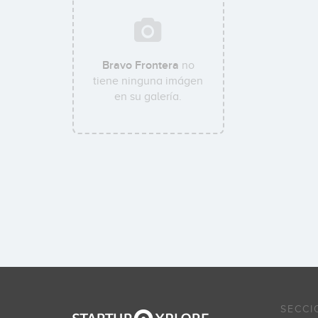
Bravo Frontera
no
tiene ninguna imágen
en su galería.
SECCI