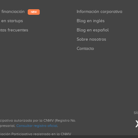
r financiación
Información corporativa
NEW
r en startups
Blog en inglés
ntas frecuentes
Blog en español
Sobre nosotros
Contacto
SÍ
icipativa autorizada por la CNMV (Registro No.
presarial.
Consultar registro oficial
.
ciación Participativa registrado en la CNMV