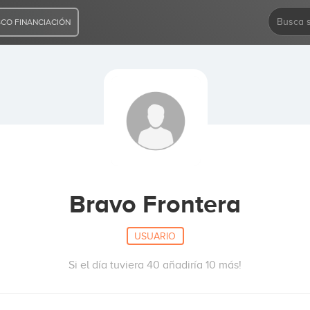
CO FINANCIACIÓN
Bravo Frontera
USUARIO
Si el día tuviera 40 añadiría 10 más!