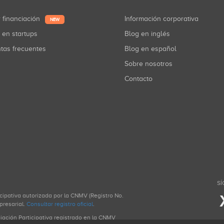
r financiación
Información corporativa
NEW
r en startups
Blog en inglés
ntas frecuentes
Blog en español
Sobre nosotros
Contacto
SÍ
icipativa autorizada por la CNMV (Registro No.
presarial.
Consultar registro oficial
.
ciación Participativa registrado en la CNMV