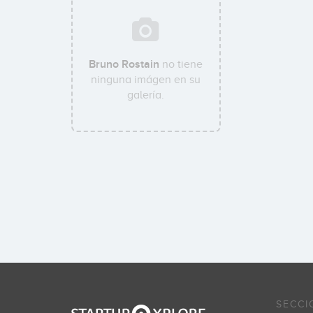
Bruno Rostain
no tiene
ninguna imágen en su
galería.
SECCI