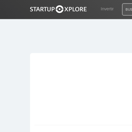
Invertir
BUS
BUSCO FINANCIACIÓN
REGISTRO
ACCESO
Inicio
Invertir