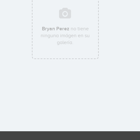
Bryan Perez
no tiene
ninguna imágen en su
galería.