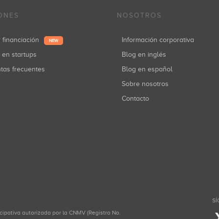
ONES
NOSOTROS
r financiación
Información corporativa
NEW
r en startups
Blog en inglés
ntas frecuentes
Blog en español
Sobre nosotros
Contacto
SÍ
icipativa autorizada por la CNMV (Registro No.