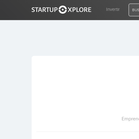
Invertir
BUS
BUSCO FINANCIACIÓN
REGISTRO
ACCESO
Inicio
Invertir
Emprend