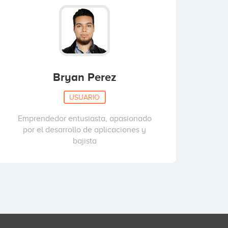
Bryan Perez
USUARIO
Emprendedor entusiasta, apasionado
por el desarrollo de aplicaciones y
bajista