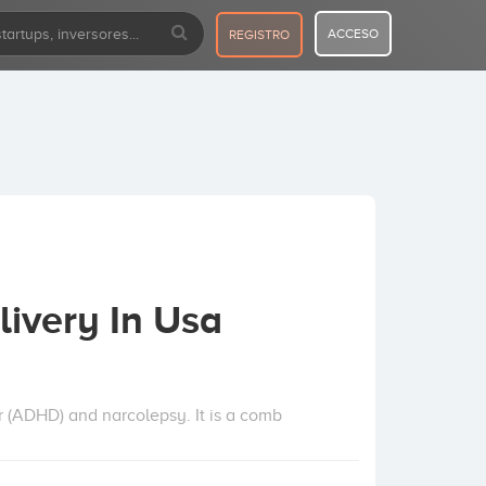
ACCESO
REGISTRO
ivery In Usa
er (ADHD) and narcolepsy. It is a comb