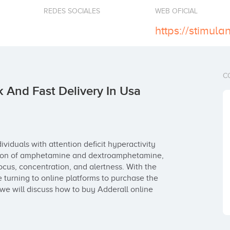
REDES SOCIALES
WEB OFICIAL
C
 And Fast Delivery In Usa
viduals with attention deficit hyperactivity 
ation of amphetamine and dextroamphetamine, 
ocus, concentration, and alertness. With the 
turning to online platforms to purchase the 
, we will discuss how to buy Adderall online 