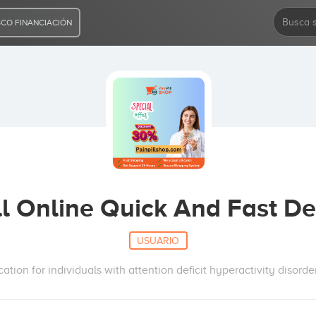
CO FINANCIACIÓN
l Online Quick And Fast Del
USUARIO
ation for individuals with attention deficit hyperactivity disord