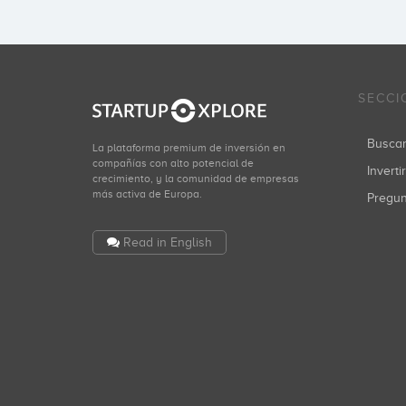
SECCI
Busca
La plataforma premium de inversión en
compañías con alto potencial de
Inverti
crecimiento, y la comunidad de empresas
más activa de Europa.
Pregu
Read in English