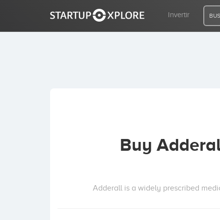
Invertir
BUS
BUSCO FINANCIACIÓN
REGISTRO
ACCESO
Buy Adderal
Inicio
Invertir
Adderall is a widely prescribed medic