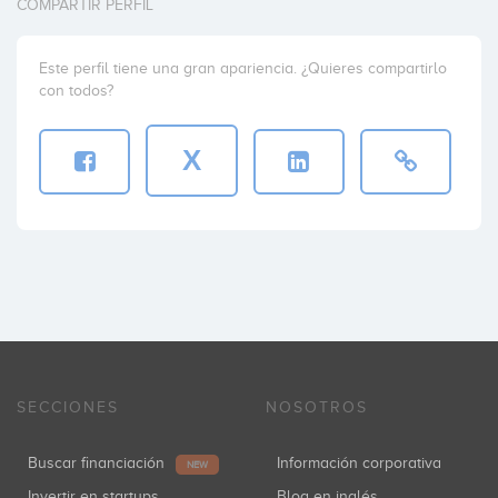
COMPARTIR PERFIL
Este perfil tiene una gran apariencia. ¿Quieres compartirlo
con todos?
X
SECCIONES
NOSOTROS
Buscar financiación
Información corporativa
NEW
Invertir en startups
Blog en inglés