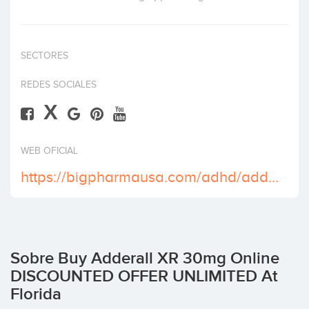
Invertir
SECTORES
REDES SOCIALES
X
WEB OFICIAL
https://bigpharmausa.com/adhd/adderall-xr-30-mg/
Sobre Buy Adderall XR 30mg Online
DISCOUNTED OFFER UNLIMITED At
Florida