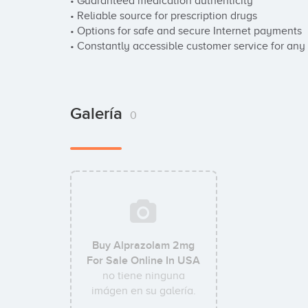
• Guaranteed medication authenticity

• Reliable source for prescription drugs

• Options for safe and secure Internet payments

• Constantly accessible customer service for any 
Galería
0
Buy Alprazolam 2mg
For Sale Online In USA
no tiene ninguna
imágen en su galería.