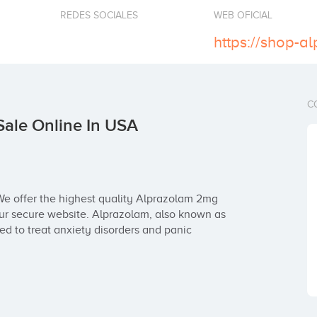
REDES SOCIALES
WEB OFICIAL
C
ale Online In USA
e offer the highest quality Alprazolam 2mg 
our secure website. Alprazolam, also known as 
d to treat anxiety disorders and panic 