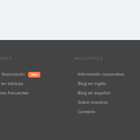
ONES
NOSOTROS
r financiación
Información corporativa
NEW
r en startups
Blog en inglés
ntas frecuentes
Blog en español
Sobre nosotros
Contacto