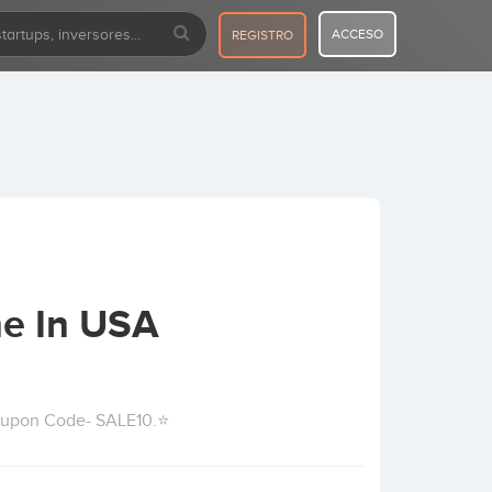
ACCESO
REGISTRO
ne In USA
Coupon Code- SALE10.⭐