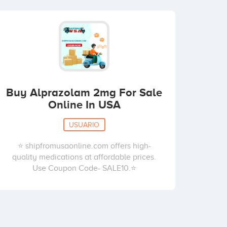
Buy Alprazolam 2mg For Sale
Online In USA
USUARIO
⭐ shipfromusaonline.com offers high-
quality medications at affordable prices.
Use Coupon Code- SALE10.⭐