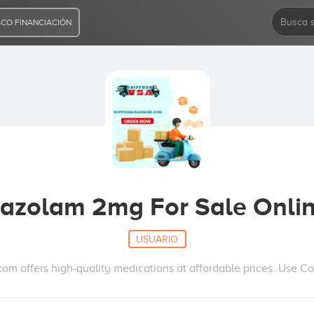
CO FINANCIACIÓN
azolam 2mg For Sale Onli
USUARIO
com offers high-quality medications at affordable prices. Use 