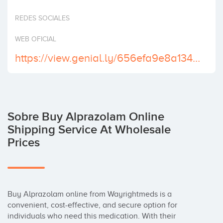
Invertir
REDES SOCIALES
WEB OFICIAL
https://view.genial.ly/656efa9e8a13490014585808/interactive-content-green-xanax-online-alprazolam-025mg-online
Sobre Buy Alprazolam Online
Shipping Service At Wholesale
Prices
Buy Alprazolam online from Wayrightmeds is a 
convenient, cost-effective, and secure option for 
individuals who need this medication. With their 