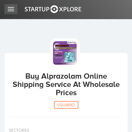
Toggle
navigation
BUSCO FINANCIACIÓN
REGISTRO
ACCESO
Buy Alprazolam Online
Shipping Service At Wholesale
Prices
USUARIO
Inicio
SECTORES