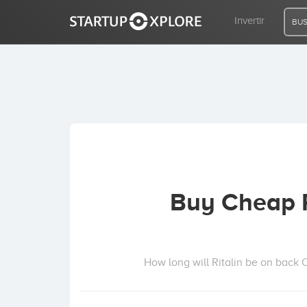
Invertir
BUS
BUSCO FINANCIACIÓN
REGISTRO
ACCESO
Buy Cheap R
Inicio
Invertir
How long will Ritalin be on back O