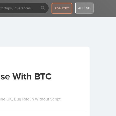
ACCESO
REGISTRO
ase With BTC
ine UK, Buy Ritalin Without Script.