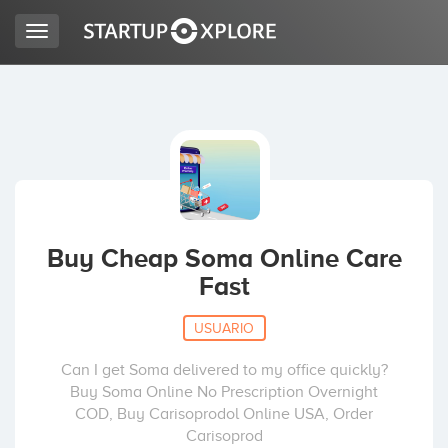
Toggle
navigation
BUSCO FINANCIACIÓN
REGISTRO
ACCESO
Buy Cheap Soma Online Care
Fast
USUARIO
Can I get Soma delivered to my office quickly?
Buy Soma Online No Prescription Overnight
Inicio
COD, Buy Carisoprodol Online USA, Order
Carisoprod