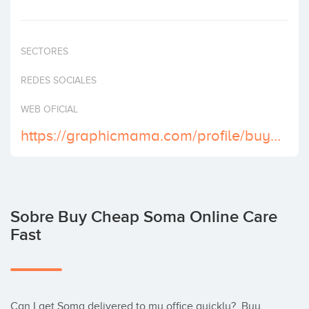
Invertir
SECTORES
REDES SOCIALES
WEB OFICIAL
https://graphicmama.com/profile/buy-carisoprodol-with-outstanding-delivery
Sobre Buy Cheap Soma Online Care
Fast
Can I get Soma delivered to my office quickly?  Buy 