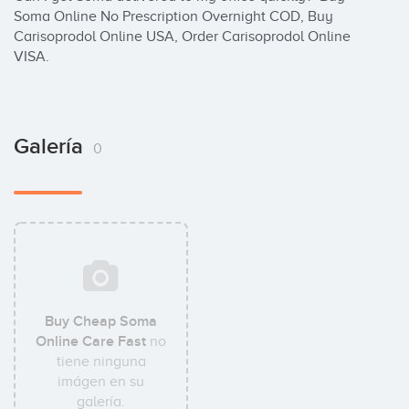
Soma Online No Prescription Overnight COD, Buy 
Carisoprodol Online USA, Order Carisoprodol Online 
VISA.
Galería
0
Buy Cheap Soma
Online Care Fast
no
tiene ninguna
imágen en su
galería.