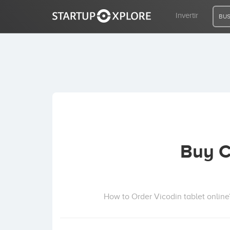
Invertir
BUS
BUSCO FINANCIACIÓN
REGISTRO
ACCESO
Buy C
Inicio
Invertir
How to Order Vicodin tablet online