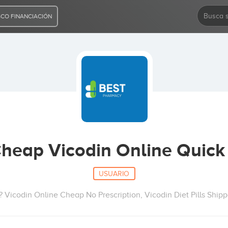
CO FINANCIACIÓN
heap Vicodin Online Quick 
USUARIO
? Vicodin Online Cheap No Prescription, Vicodin Diet Pills Shipp