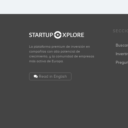
SECCI
Busca
La plataforma premium de inversión en
compañías con alto potencial de
Inverti
crecimiento, y la comunidad de empresas
más activa de Europa.
Pregu
Read in English