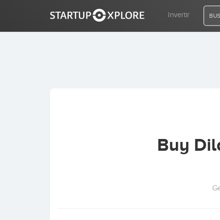
Invertir
BUS
BUSCO FINANCIACIÓN
REGISTRO
ACCESO
Buy Dil
Inicio
Invertir
Ge