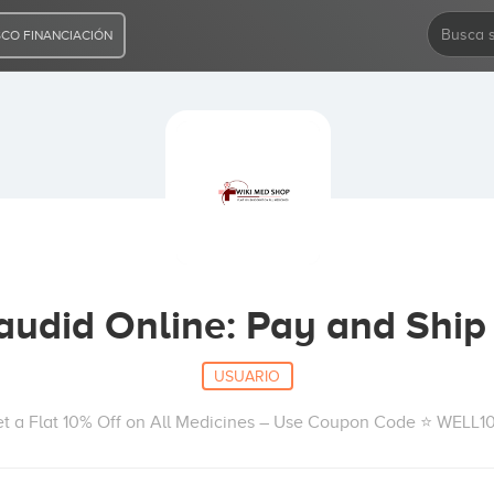
CO FINANCIACIÓN
audid Online: Pay and Ship
USUARIO
t a Flat 10% Off on All Medicines – Use Coupon Code ⭐ WELL1