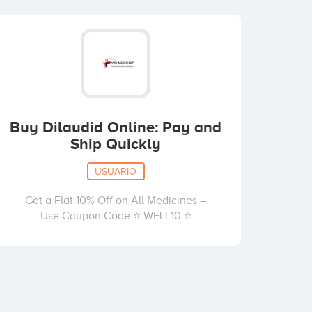
Buy Dilaudid Online: Pay and
Ship Quickly
USUARIO
Get a Flat 10% Off on All Medicines –
Use Coupon Code ⭐ WELL10 ⭐