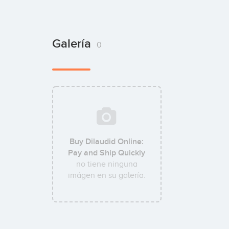
Galería
0
Buy Dilaudid Online:
Pay and Ship Quickly
no tiene ninguna
imágen en su galería.