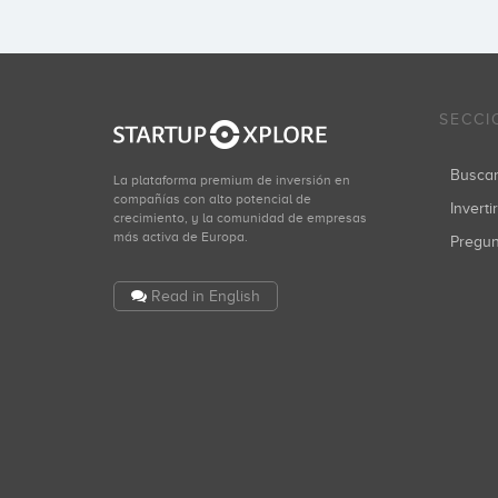
SECCI
Busca
La plataforma premium de inversión en
compañías con alto potencial de
Inverti
crecimiento, y la comunidad de empresas
más activa de Europa.
Pregu
Read in English