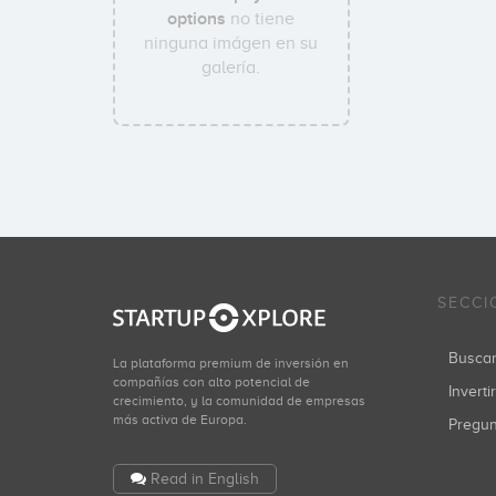
options
no tiene
ninguna imágen en su
galería.
SECCI
Busca
La plataforma premium de inversión en
compañías con alto potencial de
Inverti
crecimiento, y la comunidad de empresas
más activa de Europa.
Pregu
Read in English