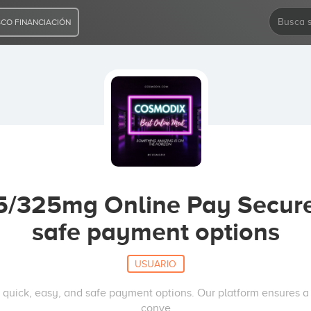
CO FINANCIACIÓN
/325mg Online Pay Secure
safe payment options
USUARIO
quick, easy, and safe payment options. Our platform ensures a
conve