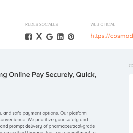
REDES SOCIALES
WEB OFICIAL
X
C
g Online Pay Securely, Quick,
, and safe payment options. Our platform 
onvenience. We prioritize your safety and 
 and prompt delivery of pharmaceutical-grade 
r prescribed therapy, trust our commitment to 