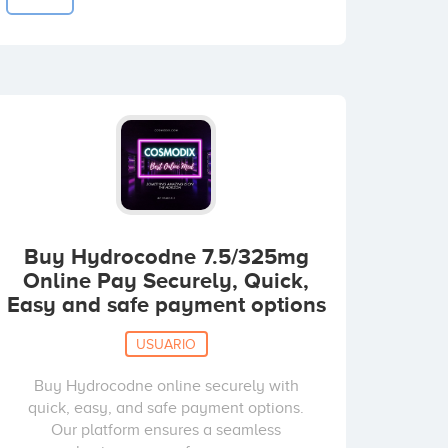
Buy Hydrocodne 7.5/325mg
Online Pay Securely, Quick,
Easy and safe payment options
USUARIO
Buy Hydrocodne online securely with
quick, easy, and safe payment options.
Our platform ensures a seamless