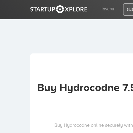
Invertir
BUS
BUSCO FINANCIACIÓN
REGISTRO
ACCESO
Buy Hydrocodne 7.5
Inicio
Invertir
Buy Hydrocodne online securely with 