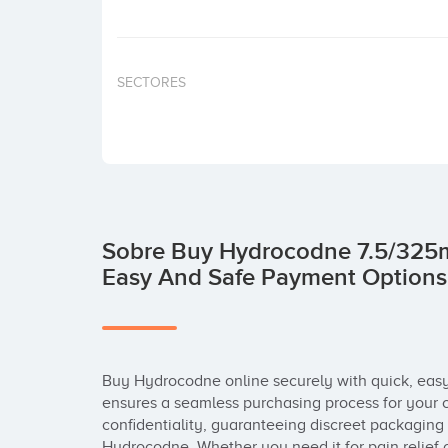
SECTORES
Sobre Buy Hydrocodne 7.5/325m
Easy And Safe Payment Options
Buy Hydrocodne online securely with quick, easy
ensures a seamless purchasing process for your c
confidentiality, guaranteeing discreet packaging
Hydrocodne. Whether you need it for pain relief o