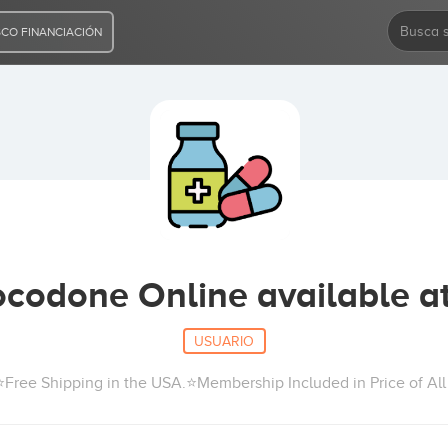
CO FINANCIACIÓN
codone Online available at
USUARIO
Free Shipping in the USA.⭐Membership Included in Price of A