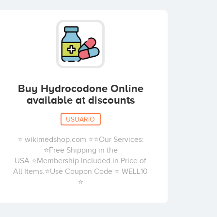
Buy Hydrocodone Online
available at discounts
USUARIO
⭐ wikimedshop.com ⭐⭐Our Services:
⭐Free Shipping in the
USA.⭐Membership Included in Price of
All Items.⭐Use Coupon Code ⭐ WELL10
⭐