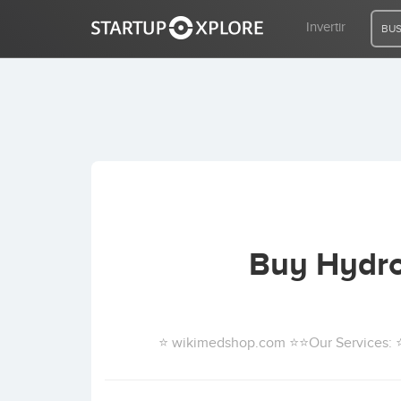
Invertir
BUS
BUSCO FINANCIACIÓN
REGISTRO
ACCESO
Buy Hydro
Inicio
Invertir
⭐ wikimedshop.com ⭐⭐Our Services: ⭐