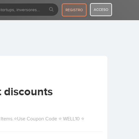
ACCESO
REGISTRO
 discounts
ll Items.⭐Use Coupon Code ⭐ WELL10 ⭐