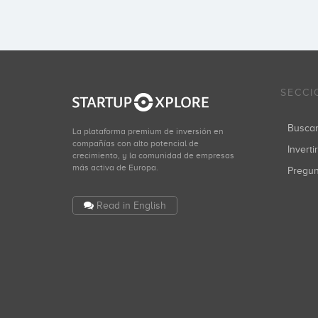
SECCI
Busca
La plataforma premium de inversión en
compañías con alto potencial de
Inverti
crecimiento, y la comunidad de empresas
más activa de Europa.
Pregu
Read in English