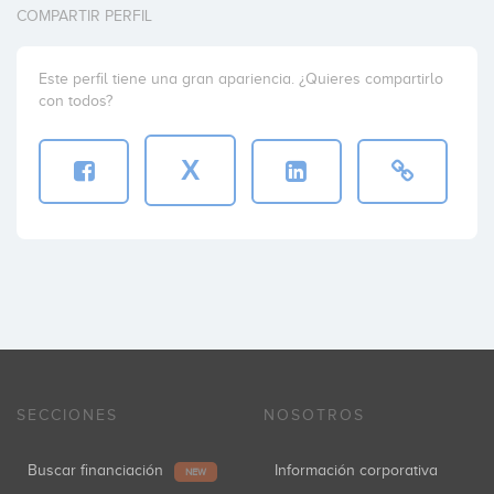
COMPARTIR PERFIL
Este perfil tiene una gran apariencia. ¿Quieres compartirlo
con todos?
X
SECCIONES
NOSOTROS
Buscar financiación
Información corporativa
NEW