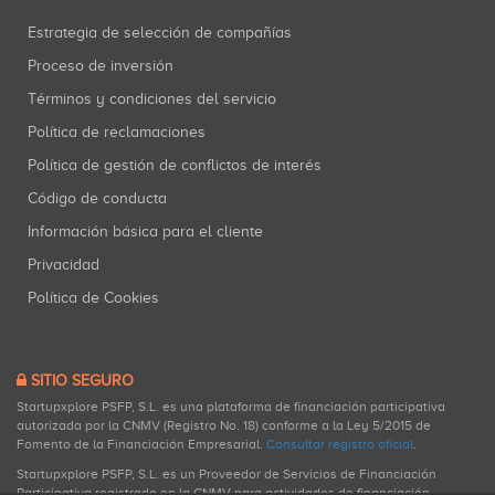
Estrategia de selección de compañías
Proceso de inversión
Términos y condiciones del servicio
Política de reclamaciones
Política de gestión de conflictos de interés
Código de conducta
Información básica para el cliente
Privacidad
Política de Cookies
SITIO SEGURO
Startupxplore PSFP, S.L. es una plataforma de financiación participativa
autorizada por la CNMV (Registro No. 18) conforme a la Ley 5/2015 de
Fomento de la Financiación Empresarial.
Consultar registro oficial
.
Startupxplore PSFP, S.L. es un Proveedor de Servicios de Financiación
Participativa registrado en la CNMV para actividades de financiación