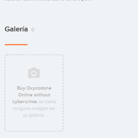
Galería
0
Buy Oxycodone
Online without
cybercrime
no tiene
ninguna imágen en
su galería.