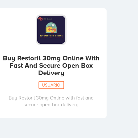
Buy Restoril 30mg Online With
Fast And Secure Open Box
Delivery
USUARIO
Buy Restoril 30mg Online with fast and
secure open-box delivery