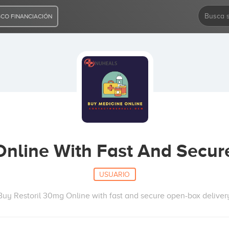
CO FINANCIACIÓN
Online With Fast And Secur
USUARIO
Buy Restoril 30mg Online with fast and secure open-box deliver