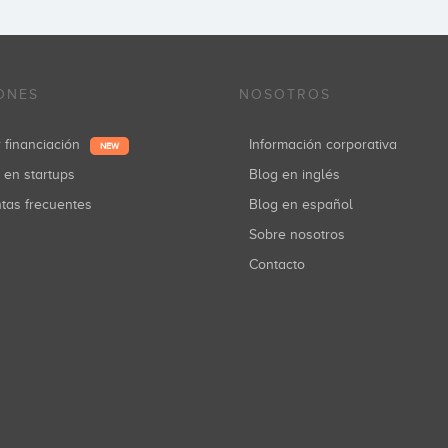
ONES
NOSOTROS
r financiación
Información corporativa
NEW
r en startups
Blog en inglés
ntas frecuentes
Blog en español
Sobre nosotros
Contacto