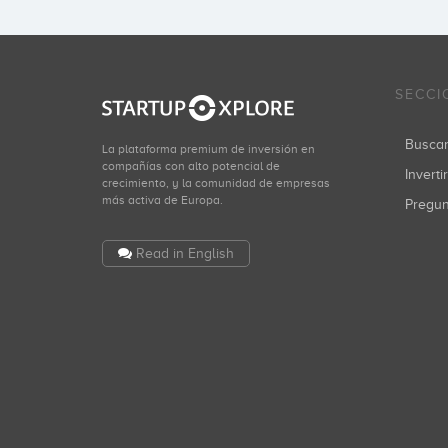
SECCI
Busca
La plataforma premium de inversión en
compañías con alto potencial de
Inverti
crecimiento, y la comunidad de empresas
más activa de Europa.
Pregu
Read in English