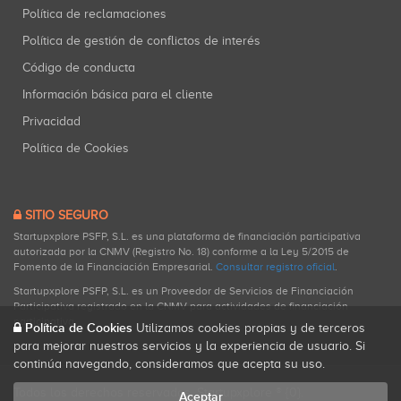
Política de reclamaciones
Política de gestión de conflictos de interés
Código de conducta
Información básica para el cliente
Privacidad
Política de Cookies
SITIO SEGURO
Startupxplore PSFP, S.L. es una plataforma de financiación participativa
autorizada por la CNMV (Registro No. 18) conforme a la Ley 5/2015 de
Fomento de la Financiación Empresarial.
Consultar registro oficial
.
Startupxplore PSFP, S.L. es un Proveedor de Servicios de Financiación
Participativa registrado en la CNMV para actividades de financiación
participativa.
Política de Cookies
Utilizamos cookies propias y de terceros
para mejorar nuestros servicios y la experiencia de usuario. Si
continúa navegando, consideramos que acepta su uso.
Todos los derechos reservados. Startupxplore ® {0}.
Aceptar