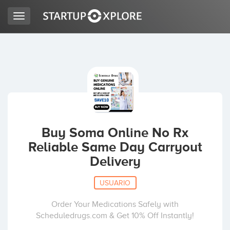
Toggle
navigation
BUSCO FINANCIACIÓN
REGISTRO
ACCESO
Buy Soma Online No Rx
Reliable Same Day Carryout
Delivery
USUARIO
Order Your Medications Safely with
Inicio
Scheduledrugs.com & Get 10% Off Instantly!