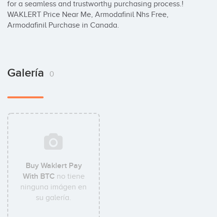
for a seamless and trustworthy purchasing process.! 
WAKLERT Price Near Me, Armodafinil Nhs Free, 
Armodafinil Purchase in Canada.
Galería
0
Buy Waklert Pay
With BTC
no tiene
ninguna imágen en
su galería.