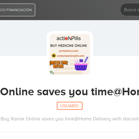
CO FINANCIACIÓN
Online saves you time@Ho
USUARIO
Buy Xanax Online saves you time@Home Delivery with discont