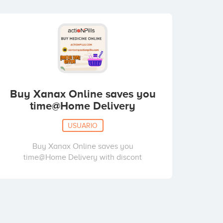
Buy Xanax Online saves you
time@Home Delivery
USUARIO
Buy Xanax Online saves you
time@Home Delivery with discont