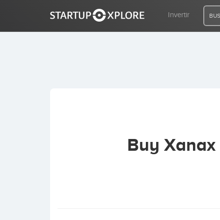
Invertir
BUS
BUSCO FINANCIACIÓN
REGISTRO
ACCESO
Buy Xanax 
Inicio
Invertir