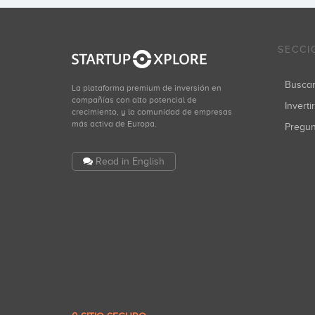
SECCI
Busca
La plataforma premium de inversión en
compañías con alto potencial de
Inverti
crecimiento, y la comunidad de empresas
más activa de Europa.
Pregu
Read in English