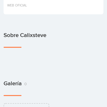
Invertir
WEB OFICIAL
Sobre Calixsteve
Galería
0