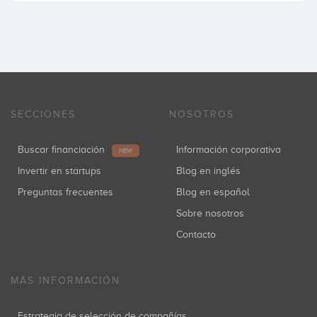
SECCIONES
NOSOTROS
Buscar financiación
Información corporativa
NEW
Invertir en startups
Blog en inglés
Preguntas frecuentes
Blog en español
Sobre nosotros
Contacto
MÁS INFORMACIÓN
Estrategia de selección de compañías