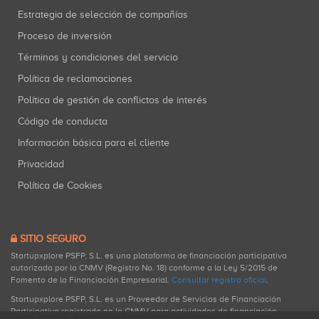
Estrategia de selección de compañías
Proceso de inversión
Términos y condiciones del servicio
Política de reclamaciones
Política de gestión de conflictos de interés
Código de conducta
Información básica para el cliente
Privacidad
Política de Cookies
SITIO SEGURO
Startupxplore PSFP, S.L. es una plataforma de financiación participativa
autorizada por la CNMV (Registro No. 18) conforme a la Ley 5/2015 de
Fomento de la Financiación Empresarial.
Consultar registro oficial
.
Startupxplore PSFP, S.L. es un Proveedor de Servicios de Financiación
Participativa registrado en la CNMV para actividades de financiación