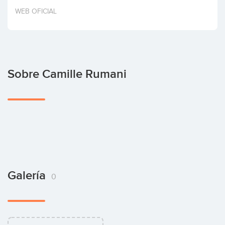
Invertir
WEB OFICIAL
Sobre Camille Rumani
Galería
0