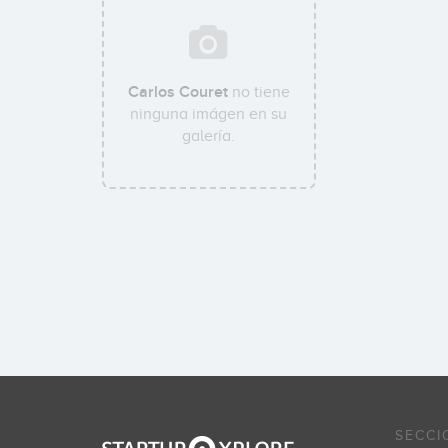
Carlos Couret
no tiene
ninguna imágen en su
galería.
SECCI