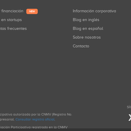
r financiación
Información corporativa
NEW
r en startups
Blog en inglés
ntas frecuentes
Blog en español
Sobre nosotros
Contacto
SÍ
icipativa autorizada por la CNMV (Registro No.
presarial.
Consultar registro oficial
.
ciación Participativa registrado en la CNMV