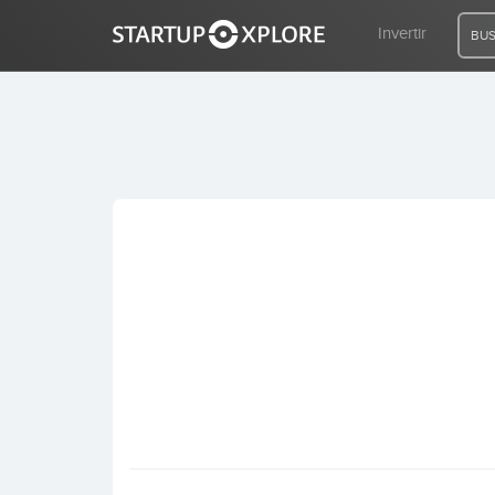
Invertir
BUS
BUSCO FINANCIACIÓN
REGISTRO
ACCESO
Inicio
Invertir