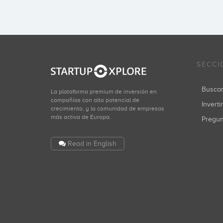
SECCI
Busca
La plataforma premium de inversión en
compañías con alto potencial de
Inverti
crecimiento, y la comunidad de empresas
más activa de Europa.
Pregu
Read in English