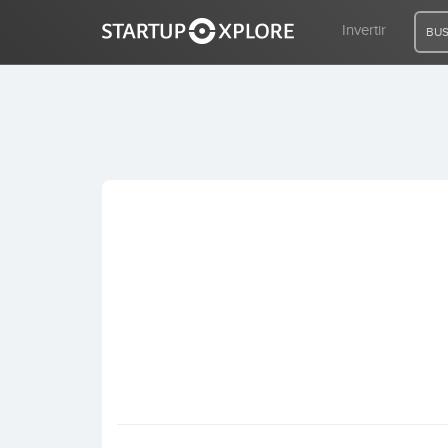
Invertir
BUS
BUSCO FINANCIACIÓN
REGISTRO
ACCESO
Inicio
Invertir