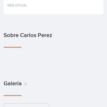
Invertir
WEB OFICIAL
Sobre Carlos Perez
Galería
0