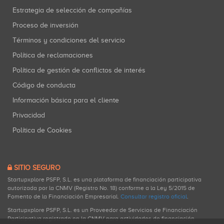
Estrategia de selección de compañías
Proceso de inversión
Términos y condiciones del servicio
Política de reclamaciones
Política de gestión de conflictos de interés
Código de conducta
Información básica para el cliente
Privacidad
Política de Cookies
SITIO SEGURO
Startupxplore PSFP, S.L. es una plataforma de financiación participativa
autorizada por la CNMV (Registro No. 18) conforme a la Ley 5/2015 de
Fomento de la Financiación Empresarial.
Consultar registro oficial
.
Startupxplore PSFP, S.L. es un Proveedor de Servicios de Financiación
Participativa registrado en la CNMV para actividades de financiación