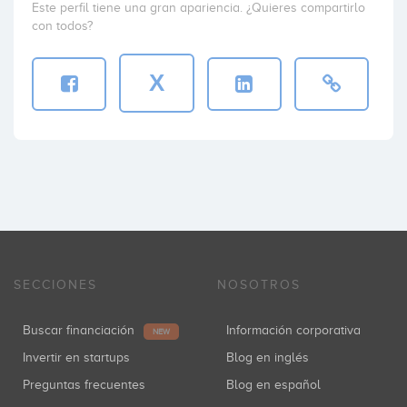
Este perfil tiene una gran apariencia. ¿Quieres compartirlo
con todos?
X
SECCIONES
NOSOTROS
Buscar financiación
Información corporativa
NEW
Invertir en startups
Blog en inglés
Preguntas frecuentes
Blog en español