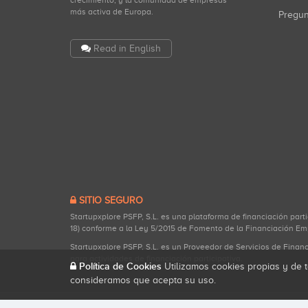
crecimiento, y la comunidad de empresas
más activa de Europa.
Pregu
Read in English
SITIO SEGURO
Startupxplore PSFP, S.L. es una plataforma de financiación part
18) conforme a la Ley 5/2015 de Fomento de la Financiación Em
Startupxplore PSFP, S.L. es un Proveedor de Servicios de Finan
para actividades de financiación participativa.
Política de Cookies
Utilizamos cookies propias y de t
consideramos que acepta su uso.