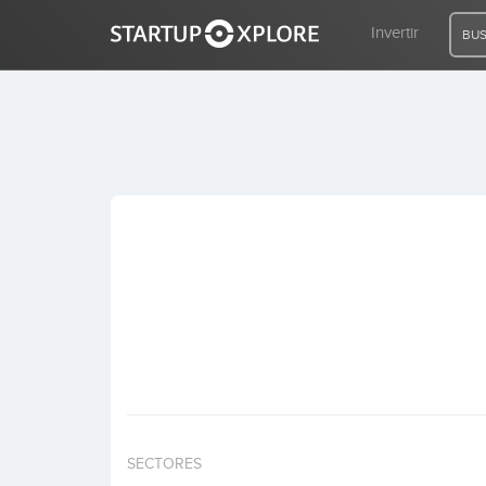
Invertir
BUS
BUSCO FINANCIACIÓN
REGISTRO
ACCESO
Inicio
Invertir
SECTORES