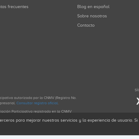
ntas frecuentes
Blog en español
Sobre nosotros
Contacto
SÍ
icipativa autorizada por la CNMV (Registro No.
presarial.
Consultar registro oficial
.
ciación Participativa registrado en la CNMV
erceros para mejorar nuestros servicios y la experiencia de usuario. S