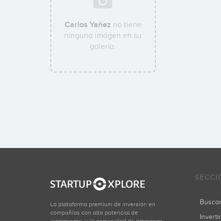
Carlos Yañez
no tiene
ninguna imágen en su
galería.
SECCI
Busca
La plataforma premium de inversión en
compañías con alto potencial de
Inverti