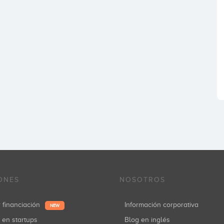
ONES
NOSOTROS
r financiación
Información corporativa
NEW
r en startups
Blog en inglés