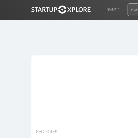
Invertir
BUS
BUSCO FINANCIACIÓN
REGISTRO
ACCESO
Inicio
Invertir
SECTORES