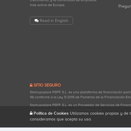
crecimiento, y la comunidad de empresas
más activa de Europa.
Pregu
Read in English
SITIO SEGURO
Startupxplore PSFP, S.L. es una plataforma de financiación part
18) conforme a la Ley 5/2015 de Fomento de la Financiación Em
Startupxplore PSFP, S.L. es un Proveedor de Servicios de Finan
para actividades de financiación participativa.
Política de Cookies
Utilizamos cookies propias y de t
consideramos que acepta su uso.