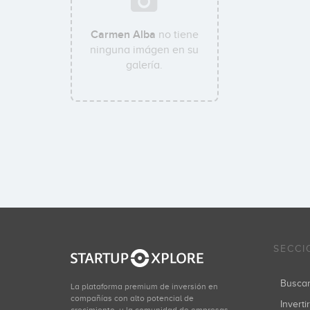
Carmen Alba
no tiene
ninguna imágen en su
galería.
SECCI
Busca
La plataforma premium de inversión en
compañías con alto potencial de
Inverti