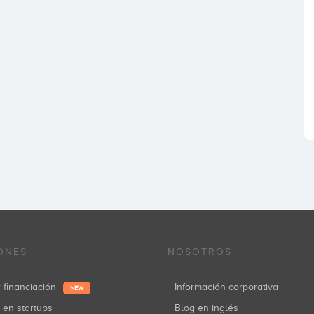
ONES
NOSOTROS
r financiación
Información corporativa
NEW
r en startups
Blog en inglés