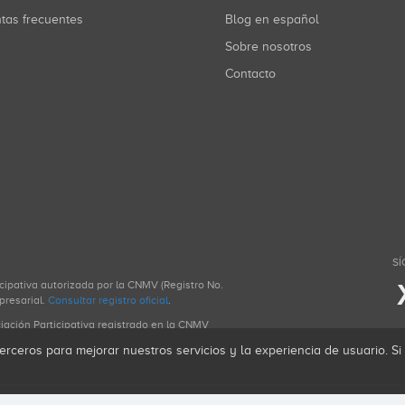
ntas frecuentes
Blog en español
Sobre nosotros
Contacto
SÍ
icipativa autorizada por la CNMV (Registro No.
presarial.
Consultar registro oficial
.
ciación Participativa registrado en la CNMV
erceros para mejorar nuestros servicios y la experiencia de usuario. S