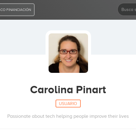
CO FINANCIACIÓN
Carolina Pinart
USUARIO
Passionate about tech helping people improve their lives