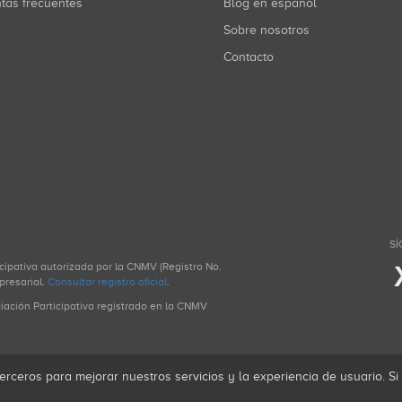
ntas frecuentes
Blog en español
Sobre nosotros
Contacto
SÍ
icipativa autorizada por la CNMV (Registro No.
presarial.
Consultar registro oficial
.
ciación Participativa registrado en la CNMV
erceros para mejorar nuestros servicios y la experiencia de usuario. S