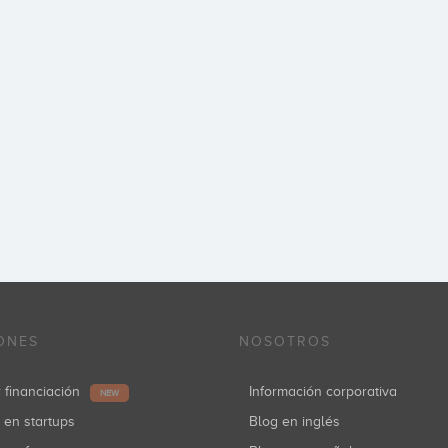
ONES
NOSOTROS
r financiación
Información corporativa
NEW
r en startups
Blog en inglés