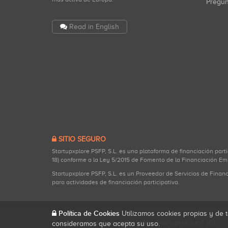
Pregu
Read in English
SITIO SEGURO
Startupxplore PSFP, S.L. es una plataforma de financiación part
18) conforme a la Ley 5/2015 de Fomento de la Financiación Em
Startupxplore PSFP, S.L. es un Proveedor de Servicios de Finan
para actividades de financiación participativa.
Política de Cookies
Utilizamos cookies propias y de t
Todos los derechos reservados. Startupxplore ® {0}.
consideramos que acepta su uso.