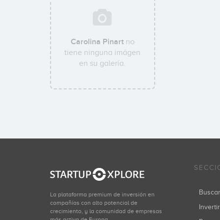
Carolina Pinart
no
tiene ninguna imágen
en su galería.
SECCI
Busca
La plataforma premium de inversión en
compañías con alto potencial de
Inverti
crecimiento, y la comunidad de empresas
más activa de Europa.