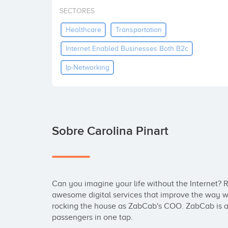
SECTORES
Healthcare
Transportation
Internet Enabled Businesses Both B2c
Ip-Networking
Sobre Carolina Pinart
Can you imagine your life without the Internet? Ri
awesome digital services that improve the way we
rocking the house as ZabCab's COO. ZabCab is an
passengers in one tap.
