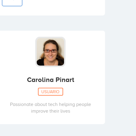
Carolina Pinart
USUARIO
Passionate about tech helping people
improve their lives