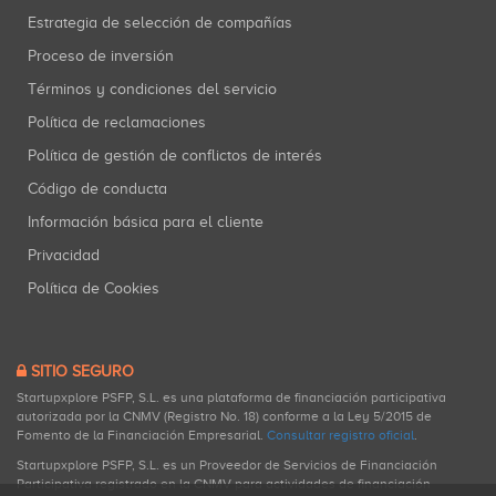
Estrategia de selección de compañías
Proceso de inversión
Términos y condiciones del servicio
Política de reclamaciones
Política de gestión de conflictos de interés
Código de conducta
Información básica para el cliente
Privacidad
Política de Cookies
SITIO SEGURO
Startupxplore PSFP, S.L. es una plataforma de financiación participativa
autorizada por la CNMV (Registro No. 18) conforme a la Ley 5/2015 de
Fomento de la Financiación Empresarial.
Consultar registro oficial
.
Startupxplore PSFP, S.L. es un Proveedor de Servicios de Financiación
Participativa registrado en la CNMV para actividades de financiación