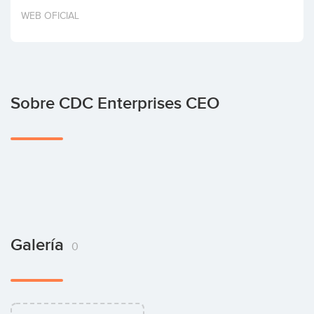
Invertir
WEB OFICIAL
Sobre CDC Enterprises CEO
Galería
0