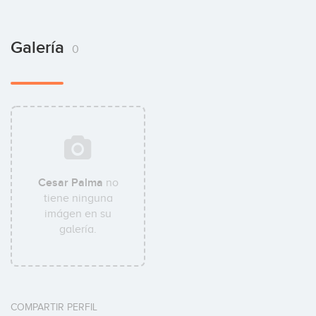
Galería
0
Cesar Palma
no
tiene ninguna
imágen en su
galería.
COMPARTIR PERFIL