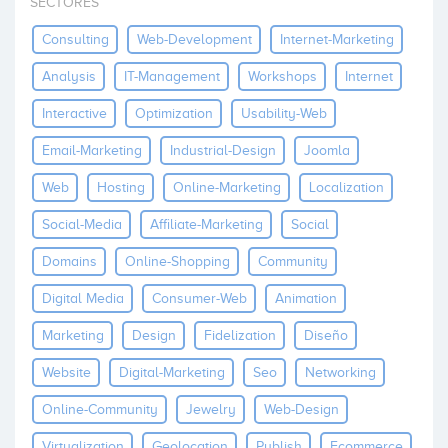
SECTORES
Invertir
Consulting
Web-Development
Internet-Marketing
Analysis
IT-Management
Workshops
Internet
Interactive
Optimization
Usability-Web
Email-Marketing
Industrial-Design
Joomla
Web
Hosting
Online-Marketing
Localization
Social-Media
Affiliate-Marketing
Social
Domains
Online-Shopping
Community
Digital Media
Consumer-Web
Animation
Marketing
Design
Fidelization
Diseño
Website
Digital-Marketing
Seo
Networking
Online-Community
Jewelry
Web-Design
Virtualization
Geolocation
Publish
Ecommerce