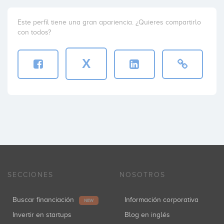
Este perfil tiene una gran apariencia. ¿Quieres compartirlo
con todos?
X
SECCIONES
NOSOTROS
Buscar financiación
Información corporativa
NEW
Invertir en startups
Blog en inglés