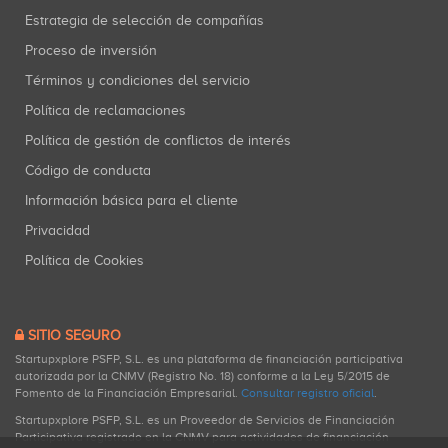
Estrategia de selección de compañías
Proceso de inversión
Términos y condiciones del servicio
Política de reclamaciones
Política de gestión de conflictos de interés
Código de conducta
Información básica para el cliente
Privacidad
Política de Cookies
SITIO SEGURO
Startupxplore PSFP, S.L. es una plataforma de financiación participativa
autorizada por la CNMV (Registro No. 18) conforme a la Ley 5/2015 de
Fomento de la Financiación Empresarial.
Consultar registro oficial
.
Startupxplore PSFP, S.L. es un Proveedor de Servicios de Financiación
Participativa registrado en la CNMV para actividades de financiación