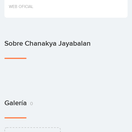
Invertir
WEB OFICIAL
Sobre Chanakya Jayabalan
Galería
0