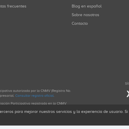
ntas frecuentes
Blog en español
Sobre nosotros
Contacto
SÍ
icipativa autorizada por la CNMV (Registro No.
presarial.
Consultar registro oficial
.
ciación Participativa registrado en la CNMV
erceros para mejorar nuestros servicios y la experiencia de usuario. S