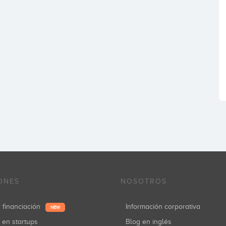
ONES
NOSOTROS
r financiación
Información corporativa
NEW
r en startups
Blog en inglés