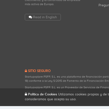
crecimiento, y la comunidad de empresas
más activa de Europa.
Pregu
Read in English
SITIO SEGURO
Startupxplore PSFP, S.L. es una plataforma de financiación part
18) conforme a la Ley 5/2015 de Fomento de la Financiación Em
Startupxplore PSFP, S.L. es un Proveedor de Servicios de Finan
para actividades de financiación participativa.
Política de Cookies
Utilizamos cookies propias y de t
consideramos que acepta su uso.