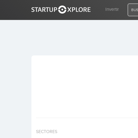
Invertir
BUS
BUSCO FINANCIACIÓN
REGISTRO
ACCESO
Inicio
Invertir
SECTORES