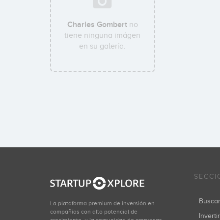
Charles Gombert
no
tiene ninguna imágen
en su galería.
SECCI
Busca
La plataforma premium de inversión en
compañías con alto potencial de
Inverti