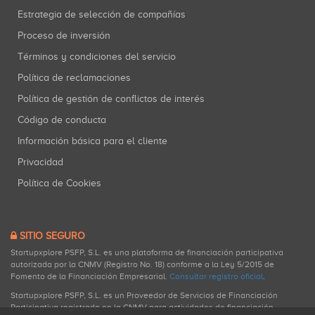
Estrategia de selección de compañías
Proceso de inversión
Términos y condiciones del servicio
Política de reclamaciones
Política de gestión de conflictos de interés
Código de conducta
Información básica para el cliente
Privacidad
Política de Cookies
SITIO SEGURO
Startupxplore PSFP, S.L. es una plataforma de financiación participativa
autorizada por la CNMV (Registro No. 18) conforme a la Ley 5/2015 de
Fomento de la Financiación Empresarial.
Consultar registro oficial
.
Startupxplore PSFP, S.L. es un Proveedor de Servicios de Financiación
Participativa registrado en la CNMV para actividades de financiación