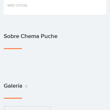
Invertir
WEB OFICIAL
Sobre Chema Puche
Galería
0