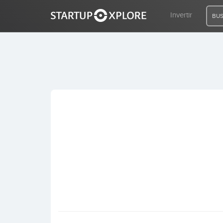
Invertir
BUS
BUSCO FINANCIACIÓN
REGISTRO
ACCESO
Inicio
Invertir