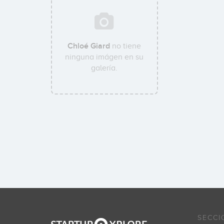
Chloé Giard
no tiene
ninguna imágen en su
galería.
SECCI