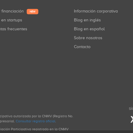
r financiación
Información corporativa
NEW
r en startups
Blog en inglés
ntas frecuentes
Blog en español
Sobre nosotros
Contacto
SÍ
icipativa autorizada por la CNMV (Registro No.
presarial.
Consultar registro oficial
.
ciación Participativa registrado en la CNMV