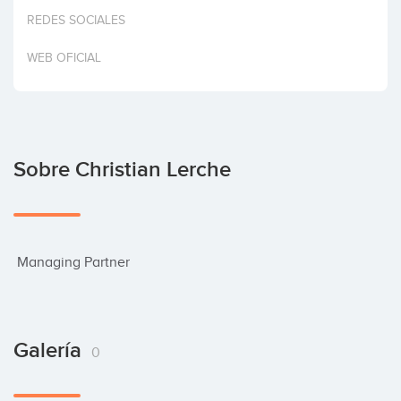
Invertir
REDES SOCIALES
WEB OFICIAL
Sobre Christian Lerche
 Managing Partner
Galería
0