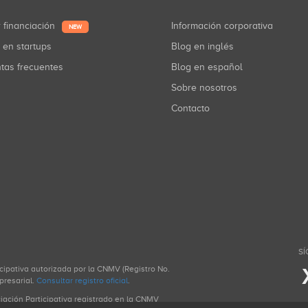
r financiación
Información corporativa
NEW
r en startups
Blog en inglés
ntas frecuentes
Blog en español
Sobre nosotros
Contacto
SÍ
icipativa autorizada por la CNMV (Registro No.
presarial.
Consultar registro oficial
.
ciación Participativa registrado en la CNMV