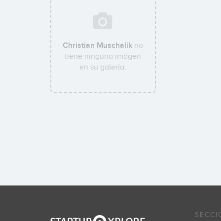
Christian Muschalik
no
tiene ninguna imágen
en su galería.
SECCI