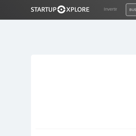
Invertir
BUS
BUSCO FINANCIACIÓN
REGISTRO
ACCESO
Inicio
Invertir