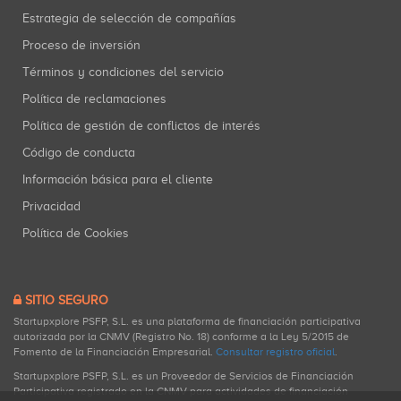
Estrategia de selección de compañías
Proceso de inversión
Términos y condiciones del servicio
Política de reclamaciones
Política de gestión de conflictos de interés
Código de conducta
Información básica para el cliente
Privacidad
Política de Cookies
SITIO SEGURO
Startupxplore PSFP, S.L. es una plataforma de financiación participativa
autorizada por la CNMV (Registro No. 18) conforme a la Ley 5/2015 de
Fomento de la Financiación Empresarial.
Consultar registro oficial
.
Startupxplore PSFP, S.L. es un Proveedor de Servicios de Financiación
Participativa registrado en la CNMV para actividades de financiación