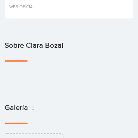
Invertir
WEB OFICIAL
Sobre Clara Bozal
Galería
0