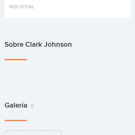
Invertir
WEB OFICIAL
Sobre Clark Johnson
Galería
0