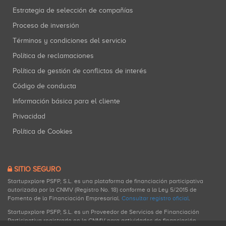
Estrategia de selección de compañías
Proceso de inversión
Términos y condiciones del servicio
Política de reclamaciones
Política de gestión de conflictos de interés
Código de conducta
Información básica para el cliente
Privacidad
Política de Cookies
SITIO SEGURO
Startupxplore PSFP, S.L. es una plataforma de financiación participativa
autorizada por la CNMV (Registro No. 18) conforme a la Ley 5/2015 de
Fomento de la Financiación Empresarial.
Consultar registro oficial
.
Startupxplore PSFP, S.L. es un Proveedor de Servicios de Financiación
Participativa registrado en la CNMV para actividades de financiación