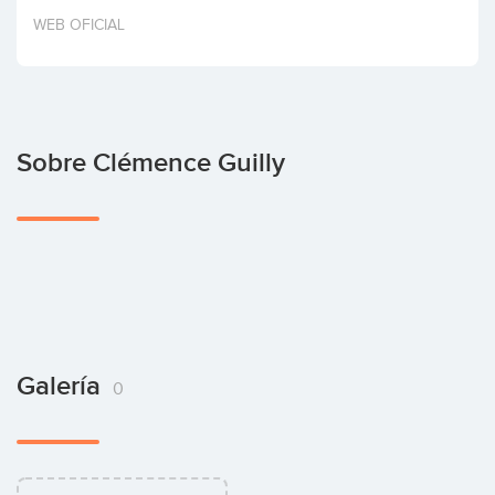
Invertir
WEB OFICIAL
Sobre Clémence Guilly
Galería
0