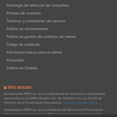
Estrategia de selección de compañías
Proceso de inversión
Términos y condiciones del servicio
Política de reclamaciones
Política de gestión de conflictos de interés
Código de conducta
Información básica para el cliente
Privacidad
Política de Cookies
SITIO SEGURO
Startupxplore PSFP, S.L. es una plataforma de financiación participativa
autorizada por la CNMV (Registro No. 18) conforme a la Ley 5/2015 de
Fomento de la Financiación Empresarial.
Consultar registro oficial
.
Startupxplore PSFP, S.L. es un Proveedor de Servicios de Financiación
Participativa registrado en la CNMV para actividades de financiación